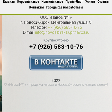
Главная
Коровий навоз
Конский навоз
Прайс-Лист
Услуги
Отзывы
Контакты
Города где мы работаем
ООО «Навоз №1»
г.
Новосибирск
,
Центральная улица, 8
Телефон:
+7 (926) 583-10-76
E-mail:
info@novosibirsk.kupitnavoz.ru
Круглосуточно
+7 (926) 583-10-76
2022
© «Навоз №1» - Продажа навоза в Новосибирске по низким ценам!